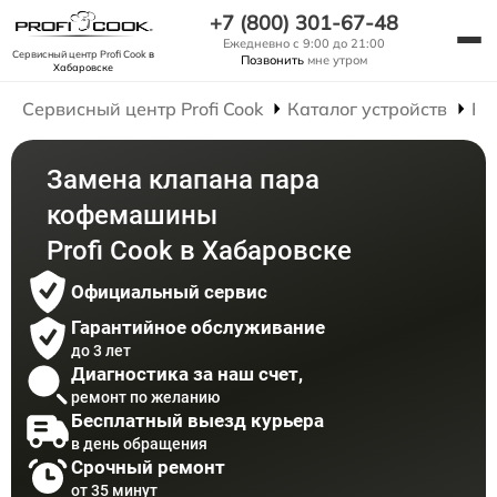
+7 (800) 301-67-48
Ежедневно с 9:00 до 21:00
Сервисный центр Profi Cook
в
Позвонить
мне утром
Хабаровске
Сервисный центр Profi Cook
Каталог устройств
Ре
Замена клапана пара
кофемашины
Profi Cook в Хабаровске
Официальный сервис
Гарантийное обслуживание
до 3 лет
Диагностика за наш счет,
ремонт по желанию
Бесплатный выезд курьера
в день обращения
Срочный ремонт
от 35 минут